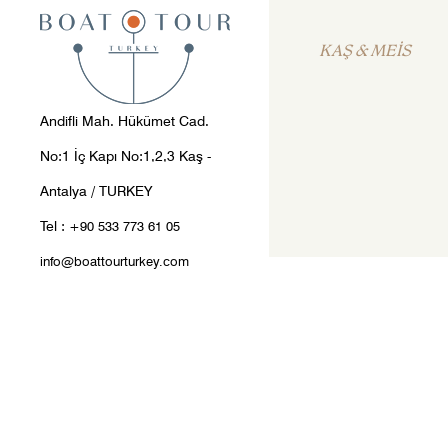
KAŞ & MEİS
Andifli Mah. Hükümet Cad.
No:1 İç Kapı No:1,2,3 Kaş -
Antalya / TURKEY
Tel :
+90 533 773 61 05
info@boattourturkey.com