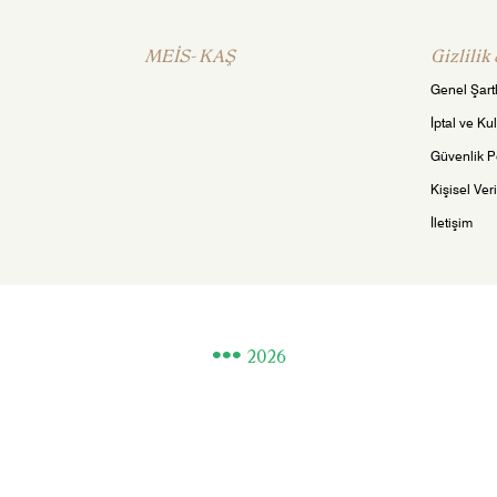
MEİS- KAŞ
Gizlilik
Genel Şartl
İptal ve Ku
Güvenlik Po
Kişisel Ver
İletişim
2026