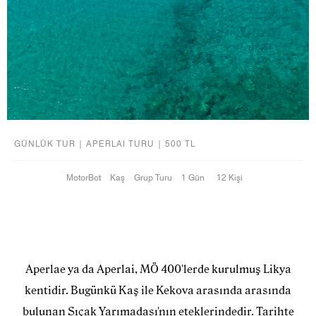
GÜNLÜK TUR | APERLAI TURU | 500 TL
MotorBot
Kaş
Grup Turu
1 Gün
12 Kişi
Aperlae ya da Aperlai, MÖ 400'lerde kurulmuş Likya
kentidir. Bugünkü Kaş ile Kekova arasında arasında
bulunan Sıçak Yarımadası'nın eteklerindedir. Tarihte